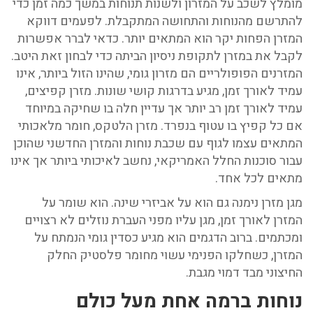
מומלץ לשכב על המזרון ולשנות תנוחות במשך כמה זמן כדי
להתרשם מהנוחות והתחושה המתקבלת. לפעמים דווקא
המזרן הפחות יקר הוא המתאים יותר. כדאי לברר אפשרות
לקבל את במזרן לתקופת ניסיון הביתה כדי לבחון זאת היטב.
המזרנים הפופולריים הם מזרון גומי, שהינו הזול ביותר, אינו
עמיד לאורך זמן, מגיע בדרגות קושי שונות. מזרן קפיצים,
עמיד לאורך זמן רב יותר אך עדיין חלה בו שחיקה במיוחד
אם כל קפיץ בו עטוף בנפרד. מזרן הלטקס, חומר מלאכותי
המתאים עצמו לגוף עם שכבת נוחות והמזרן החדשני שהוכן
עבור סוכנות החלל האמריקאי, נחשב לאיכותי ביותר אך אינו
מתאים לכל אחד.
מגן מזרן נימנה גם הוא על אביזרי שינה. הוא שומר על
המזרן לאורך זמן, מגן עליו מפני העברת נוזלים לא רצויים
ומכתמים. ברוב הדגמים הוא מגיע כסדין גומי הנמתח על
המזרן, כשחלקו הפנימי עשוי מחומר פלסטיק החלק
החיצוני מבד דמוי מגבת.
נוחות ברמה אחת מעל כולם