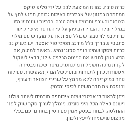
כרית טובה, כמו זו המוצעת לכם על ידי סליפ פיקס
המתמחה במגוון של אביזרים באיכות גבוהה, תמנע לחץ על
הצוואר והעורף ותבטיח שינה טובה. הכריות שונות זו מזו
במילוי שלהן. הבחירה ביניהן על פי העדפה אישית. יש
כריות במילוי טבעי שכולל נוצות או פלומה, ויש עם מילוי
סינטטי שבדרך כלל מורכב מסיבי פוליאסטר. יש בשוק גם
כריות ויסקו שהינו חומר ספוגי גמיש. באשר למיטה, אם
הגיע הזמן לחדש את המיטה הבלויה שלנו, כדאי לשקול
לקנות מיטה חשמלית מתכווננת. מיטה שכזו מבטיחה
אפשרות כיוון לתנוחות שונות של הגוף, מאפשרת פעילות
נוחה כמוקריאה ללא מאמץ על שרירי הצוואר והעורף,
והופכת את חדר השינה לכיפי ומזמין.
ניתן לראות כי אביזרי שינה איכותיים תורמים לשינה שלנו
וישנם כאלה מכל מיני סוגים. מומלץ לערוך סקר שוק לפני
ההחלטה. לבחור בעסק אמין עם ניסיון בתחום ועם בעלי
מקצוע שישמחו לייעץ ולכוון.